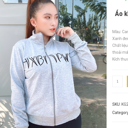
Áo k
Màu: Cam
Xanh đe
Chất liệ
thoải má
Kích thư
Áo
khoác
nữ
cổ
SKU:
KG
cao
Categor
-
KG205
quantity