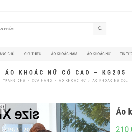
ANG CHỦ
GIỚI THIỆU
ÁO KHOÁC NAM
ÁO KHOÁC NỮ
TIN TỨ
ÁO KHOÁC NỮ CỔ CAO – KG205
TRANG CHỦ
CỬA HÀNG
ÁO KHOÁC NỮ
ÁO KHOÁC NỮ CỔ…
Áo k
210