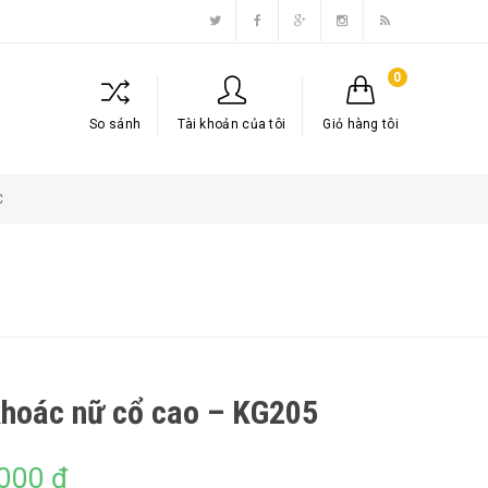
0
So sánh
Tài khoản của tôi
Giỏ hàng tôi
C
hoác nữ cổ cao – KG205
,000
₫