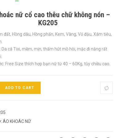
hoác nữ cổ cao thêu chữ không nón –
KG205
 đất, Hồng dâu, Hồng phấn, Kem, Vàng, Vỏ đậu, Xám tiêu,
n.
u: Da cá Tixi, mềm, mịn, thấm hút mồ hôi, mặc đi nắng rất
i.
ớc: Free Size thích hợp bạn nữ từ 40 – 60Kg, tùy chiều cao.
ADD TO CART
205
y:
ÁO KHOÁC NỮ